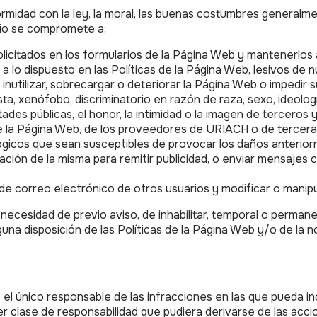
midad con la ley, la moral, las buenas costumbres generalment
ario se compromete a:
olicitados en los formularios de la Página Web y mantenerlos 
os a lo dispuesto en las Políticas de la Página Web, lesivos d
nutilizar, sobrecargar o deteriorar la Página Web o impedir s
a, xenófobo, discriminatorio en razón de raza, sexo, ideologí
tades públicas, el honor, la intimidad o la imagen de terceros 
 la Página Web, de los proveedores de URIACH o de terceras pe
 lógicos que sean susceptibles de provocar los daños anteri
ación de la misma para remitir publicidad, o enviar mensajes c
s de correo electrónico de otros usuarios y modificar o manip
ecesidad de previo aviso, de inhabilitar, temporal o perman
lguna disposición de las Políticas de la Página Web y/o de la 
 el único responsable de las infracciones en las que pueda inc
clase de responsabilidad que pudiera derivarse de las accio