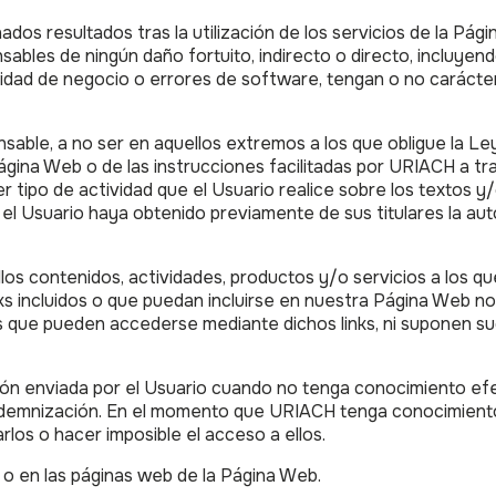
ados resultados tras la utilización de los servicios de la P
es de ningún daño fortuito, indirecto o directo, incluyendo, 
dad de negocio o errores de software, tengan o no carácter 
able, a no ser en aquellos extremos a los que obligue la Ley
 Página Web o de las instrucciones facilitadas por URIACH a t
er tipo de actividad que el Usuario realice sobre los textos
 el Usuario haya obtenido previamente de sus titulares la aut
 contenidos, actividades, productos y/o servicios a los que
nks incluidos o que puedan incluirse en nuestra Página Web n
 las que pueden accederse mediante dichos links, ni suponen s
ón enviada por el Usuario cuando no tenga conocimiento efec
indemnización. En el momento que URIACH tenga conocimient
rlos o hacer imposible el acceso a ellos.
 o en las páginas web de la Página Web.