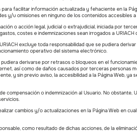
ara facilitar información actualizada y fehaciente en la P
tudes y/u omisiones en ninguno de los contenidos accesibles 
ción o acción legal, judicial o extrajudicial, iniciada por te
s gastos, costes e indemnizaciones sean irrogados a URIACH 
URIACH excluye toda responsabilidad que se pudiera derivar d
ncionamiento operativo del sistema electrónico.
e pudiera derivarse por retrasos o bloqueos en el funcionam
nternet, así como de daños causados por terceras personas me
, y sin previo aviso, la accesibilidad a la Página Web, ya 
 de compensación o indemnización al Usuario. No obstante, U
ervicios.
lizar cambios y/o actualizaciones en la Página Web en cualq
nsable, como resultado de dichas acciones, de la eliminación 